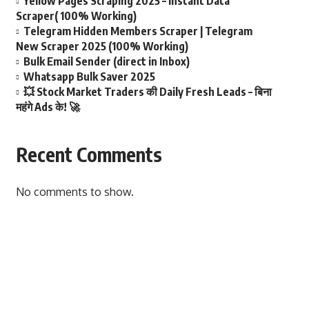
Yellow Pages Scraping 2025 – Instant Data
Scraper( 100% Working)
Telegram Hidden Members Scraper | Telegram
New Scraper 2025 (100% Working)
Bulk Email Sender (direct in Inbox)
Whatsapp Bulk Saver 2025
💥 Stock Market Traders की Daily Fresh Leads – बिना
महंगे Ads के! 🚀
Recent Comments
No comments to show.