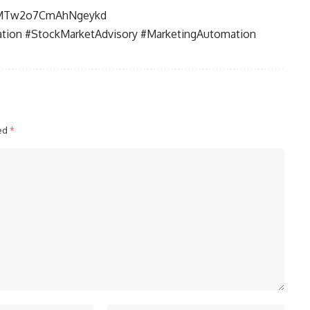
i=MTw2o7CmAhNgeykd
tion #StockMarketAdvisory #MarketingAutomation
ked
*