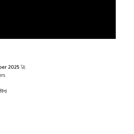
per 2025
🚀
ers
िंग!