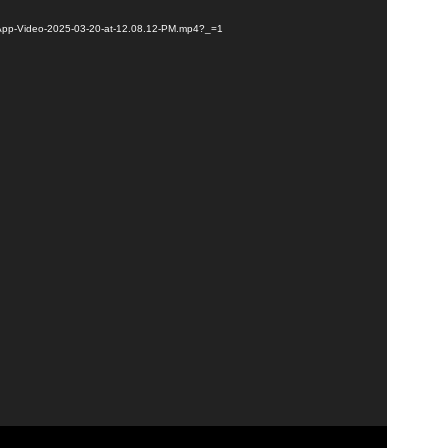
tsApp-Video-2025-03-20-at-12.08.12-PM.mp4?_=1